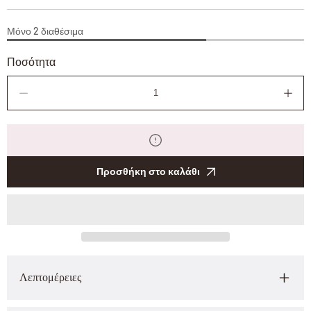
Μόνο 2 διαθέσιμα
Ποσότητα
Μείωση
Αύξη
ποσότητας
ποσό
Προσθήκη στο καλάθι
Λεπτομέρειες