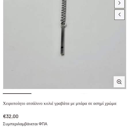
Translation
T
missing:
m
el.products.product.media.open_media
e
Χειροποίητο ατσάλινο κολιέ γραβάτα με μπάρα σε ασημί χρώμα
Κανονική
€32,00
τιμή
Συμπεριλαμβάνεται ΦΠΑ