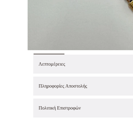
Translation
missing:
Λεπτομέρειες
el.products.product.media.open_media
Πληροφορίες Αποστολής
Πολιτική Επιστροφών