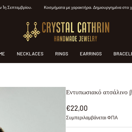
η Σεπτεμβρίου.
Κοσμήματα με χαρακτήρα. Δημιουργημένα στο χέρι.
ME
NECKLACES
RINGS
EARRINGS
BRACEL
Εντυπωσιακό ατσάλινο βρ
Κανονική
€22,00
τιμή
Συμπεριλαμβάνεται ΦΠΑ