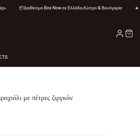
📦Διαθέσιμο Box Now σε Ελλάδα,Κύπρο & Βουλγαρία
☀️ Κα
Σύνδεση
Καλάθι
ETS
αχιόλι με πέτρες ζιργκόν