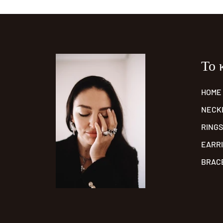
Το 
HOME
NECK
RINGS
EARR
BRAC